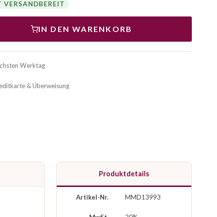
T VERSANDBEREIT
IN DEN WARENKORB
ächsten Werktag
reditkarte & Überweisung
Produktdetails
Artikel-Nr.
MMD13993