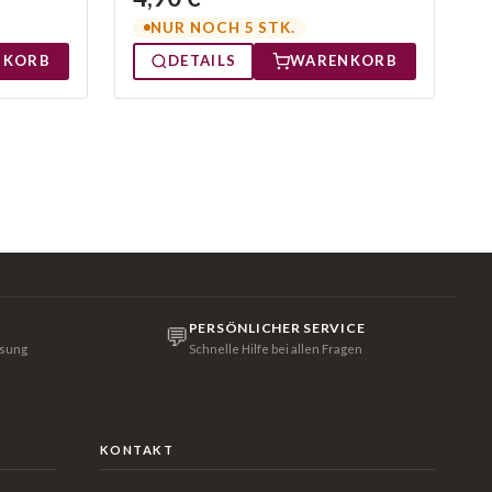
NUR NOCH 5 STK.
NKORB
DETAILS
WARENKORB
PERSÖNLICHER SERVICE
💬
isung
Schnelle Hilfe bei allen Fragen
KONTAKT