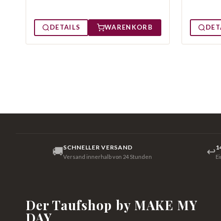
DETAILS
WARENKORB
DET
SCHNELLER VERSAND
1
🚚
↩
Versand innerhalb von 24 Stunden
E
Der Taufshop by MAKE MY
DAY