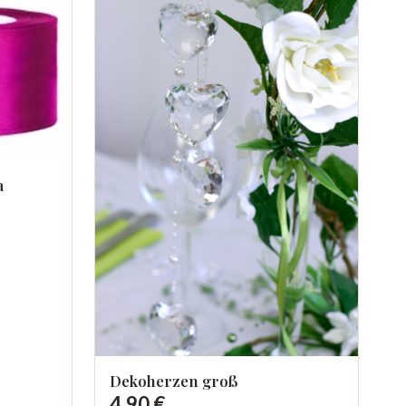
a
Dekoherzen groß
4,90 €