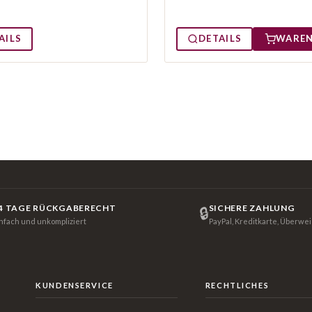
AILS
DETAILS
WARE
4 TAGE RÜCKGABERECHT
SICHERE ZAHLUNG
🔒
infach und unkompliziert
PayPal, Kreditkarte, Überwe
KUNDENSERVICE
RECHTLICHES