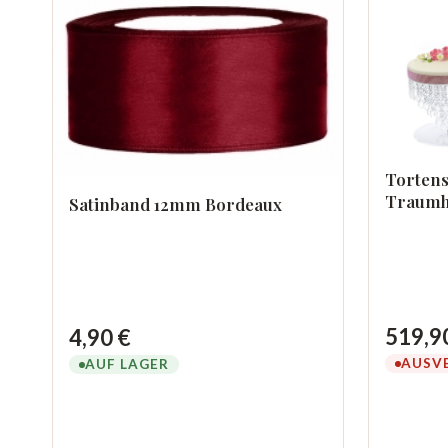
Tortens
Traumh
Satinband 12mm Bordeaux
519,9
4,90 €
AUSV
AUF LAGER