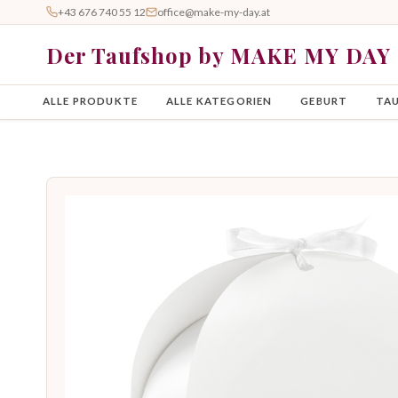
+43 676 740 55 12
office@make-my-day.at
Der Taufshop by MAKE MY DAY
ALLE PRODUKTE
ALLE KATEGORIEN
GEBURT
TA