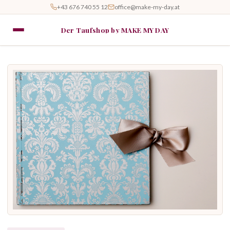
+43 676 740 55 12
office@make-my-day.at
Der Taufshop by MAKE MY DAY