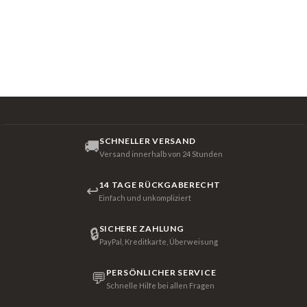
SCHNELLER VERSAND
🚚
Versand innerhalb von 24 Stunden
14 TAGE RÜCKGABERECHT
↩
Einfach und unkompliziert
SICHERE ZAHLUNG
🔒
PayPal, Kreditkarte, Überweisung
PERSÖNLICHER SERVICE
💬
Schnelle Hilfe bei allen Fragen