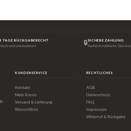
4 TAGE RÜCKGABERECHT
SICHERE ZAHLUNG
🔒
infach und unkompliziert
PayPal, Kreditkarte, Überwe
KUNDENSERVICE
RECHTLICHES
Kontakt
AGB
Mein Konto
Datenschutz
g.
Versand & Lieferung
FAQ
Wunschliste
Impressum
Widerruf & Rückgabe