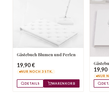
Gästebuch Blumen und Perlen
Gästebu
19,90 €
19,90
NUR NOCH 3 STK.
NUR N
DETAILS
WARENKORB
DET