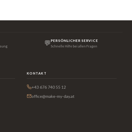
PERSÖNLICHER SERVICE
💬
isung
Schnelle Hilfe bei allen Fragen
KONTAKT
+43 676 740 55 12
office@make-my-day.at