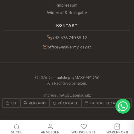
Impressum
Widerruf & Rückgabe
KONTAKT
+43 676 740 55 12
office@make-my-day.at
© 2026
Der Taufshop by MAKE MY DAY
.
Alle Rechte vorbehalten.
Impressum
AGB
Datenschutz
SSL
VERSAND
RÜCKGABE
SICHERE BEZAHLUNG
SUCHE
ANMELDEN
WUNSCHLISTE
WARENKORB