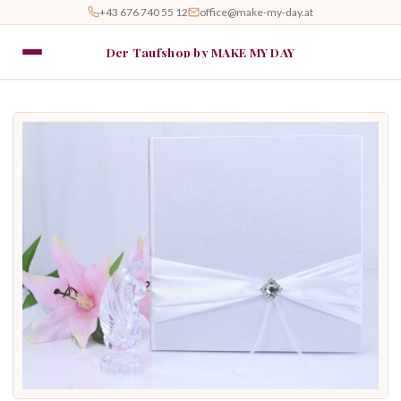
+43 676 740 55 12
office@make-my-day.at
Der Taufshop by MAKE MY DAY