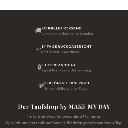
SCHNELLER VERSAND
🚚
Versand innerhalb von 24 Stunden
14 TAGE RÜCKGABERECHT
↩
Einfach und unkompliziert
SICHERE ZAHLUNG
🔒
PayPal, Kreditkarte, Überweisung
PERSÖNLICHER SERVICE
💬
Schnelle Hilfe bei allen Fragen
Der Taufshop by MAKE MY DAY
Ihr Online-Shop für besondere Momente.
Qualität und persönlicher Service für Ihren ganz besonderen Tag.