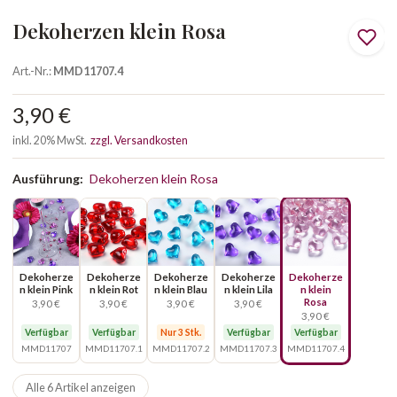
Dekoherzen klein Rosa
Art.-Nr.:
MMD11707.4
3,90 €
inkl. 20% MwSt.
zzgl. Versandkosten
Ausführung:
Dekoherzen klein Rosa
Dekoherze
Dekoherze
Dekoherze
Dekoherze
Dekoherze
n klein Pink
n klein Rot
n klein Blau
n klein Lila
n klein
Rosa
3,90 €
3,90 €
3,90 €
3,90 €
3,90 €
Verfügbar
Verfügbar
Nur 3 Stk.
Verfügbar
Verfügbar
MMD11707
MMD11707.1
MMD11707.2
MMD11707.3
MMD11707.4
Alle 6 Artikel anzeigen