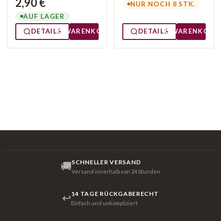
2,90 €
NUR NOCH 8 STK.
AUF LAGER
DETAILS
WARENKORB
DETAILS
WARENKORB
SCHNELLER VERSAND
🚚
Versand innerhalb von 24 Stunden
14 TAGE RÜCKGABERECHT
↩
Einfach und unkompliziert