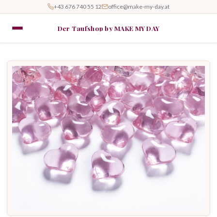
+43 676 740 55 12
office@make-my-day.at
Der Taufshop by MAKE MY DAY