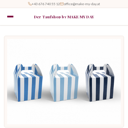
+43 676 740 55 12
office@make-my-day.at
Der Taufshop by MAKE MY DAY