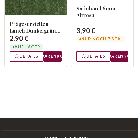
Satinband 6mm
Altrosa
Prägeservietten
3,90 €
Lunch Dunkelgrün
13304939
2,90 €
NUR NOCH 7 STK.
AUF LAGER
DETAILS
WARENKORB
DETAILS
WARENKORB
SCHNELLER VERSAND