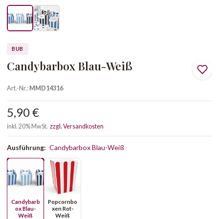
BUB
Candybarbox Blau-Weiß
Art.-Nr.:
MMD14316
5,90 €
inkl. 20% MwSt.
zzgl. Versandkosten
Ausführung:
Candybarbox Blau-Weiß
Candybarb
Popcornbo
ox Blau-
xen Rot-
Weiß
Weiß