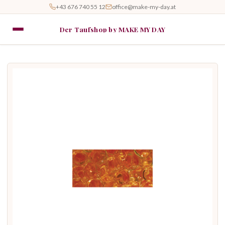
+43 676 740 55 12
office@make-my-day.at
Der Taufshop by MAKE MY DAY