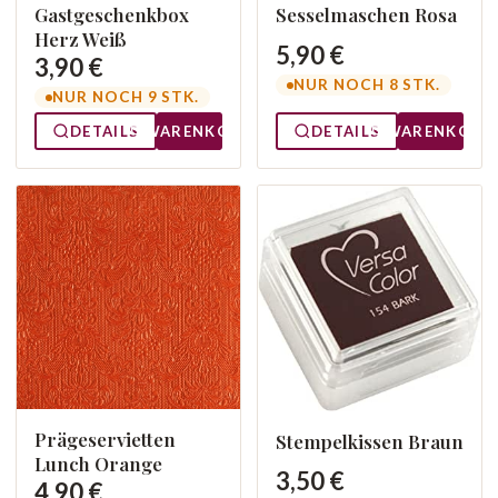
Gastgeschenkbox
Sesselmaschen Rosa
Herz Weiß
5,90 €
3,90 €
NUR NOCH 8 STK.
NUR NOCH 9 STK.
DETAILS
WARENKORB
DETAILS
WARENKORB
Prägeservietten
Stempelkissen Braun
Lunch Orange
3,50 €
4,90 €