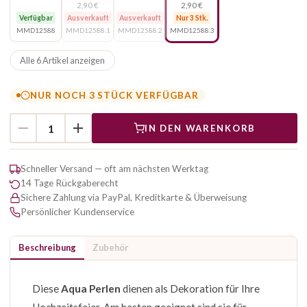
2,90 €
2,90 €
Verfügbar
Ausverkauft
Ausverkauft
Nur 3 Stk.
MMD12588
MMD12588.1
MMD12588.2
MMD12588.3
Alle 6 Artikel anzeigen
NUR NOCH 3 STÜCK VERFÜGBAR
IN DEN WARENKORB
Schneller Versand — oft am nächsten Werktag
14 Tage Rückgaberecht
Sichere Zahlung via PayPal, Kreditkarte & Überweisung
Persönlicher Kundenservice
Beschreibung
Zubehör
Diese
Aqua Perlen
dienen als Dekoration für Ihre