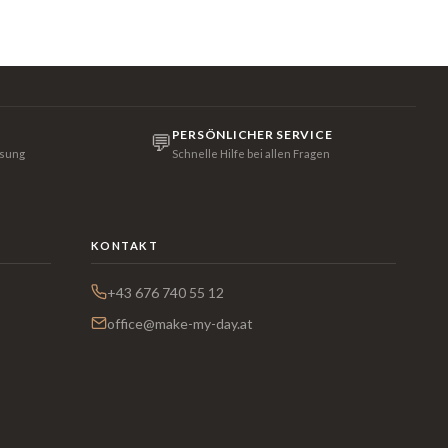
PERSÖNLICHER SERVICE
💬
isung
Schnelle Hilfe bei allen Fragen
KONTAKT
+43 676 740 55 12
office@make-my-day.at