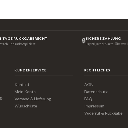
4 TAGE RÜCKGABERECHT
SICHERE ZAHLUNG
🔒
infach und unkompliziert
PayPal, Kreditkarte, Überwe
KUNDENSERVICE
RECHTLICHES
Kontakt
AGB
Mein Konto
Datenschutz
g.
Versand & Lieferung
FAQ
Wunschliste
Impressum
Widerruf & Rückgabe