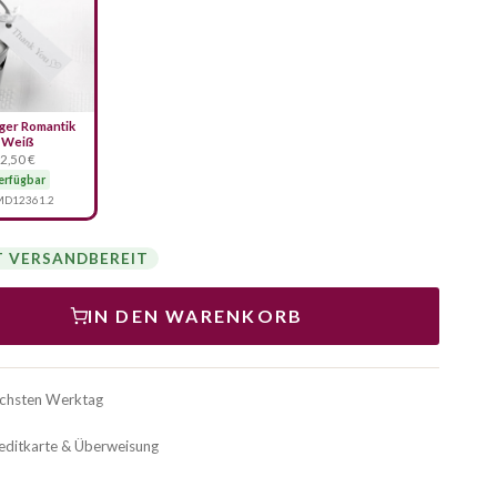
ger Romantik
Weiß
2,50 €
erfügbar
D12361.2
T VERSANDBEREIT
IN DEN WARENKORB
ächsten Werktag
reditkarte & Überweisung