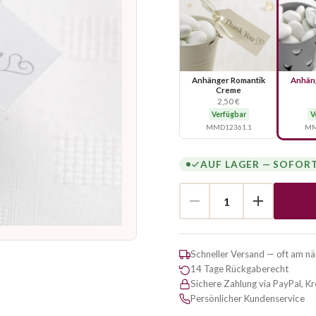
Anhänger Romantik
Anhän
Creme
2,50 €
Verfügbar
V
MMD12361.1
MM
AUF LAGER — SOFOR
Schneller Versand — oft am n
14 Tage Rückgaberecht
Sichere Zahlung via PayPal, K
Persönlicher Kundenservice