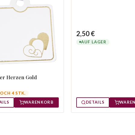
2,50 €
AUF LAGER
er Herzen Gold
OCH 4 STK.
DETAILS
WARE
AILS
WARENKORB