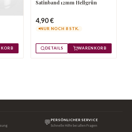
Satinband 12mm Hellgrün
4,90 €
NUR NOCH 8 STK.
NKORB
DETAILS
WARENKORB
PERSÖNLICHER SERVICE
💬
isung
Schnelle Hilfe bei allen Fragen