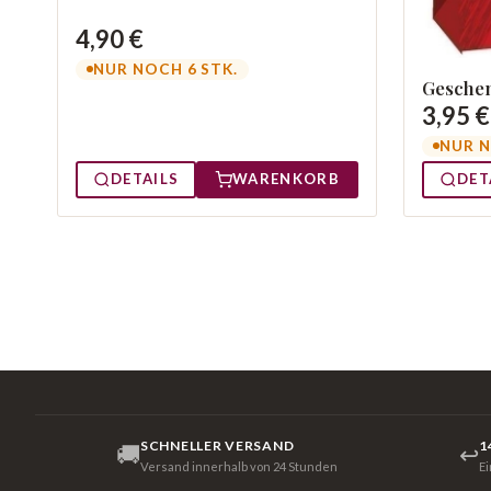
4,90 €
NUR NOCH 6 STK.
Geschen
3,95 €
NUR N
DETAILS
WARENKORB
DET
SCHNELLER VERSAND
1
🚚
↩
Versand innerhalb von 24 Stunden
E