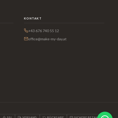
KONTAKT
+43 676 740 55 12
office@make-my-day.at
SSL
VERSAND
RÜCKGABE
SICHERE BEZAHLUNG