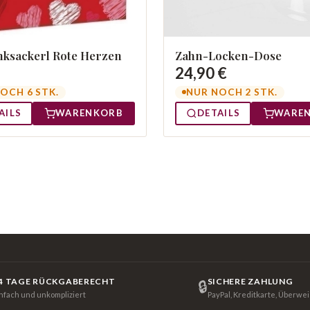
ksackerl Rote Herzen
Zahn-Locken-Dose
24,90 €
OCH 6 STK.
NUR NOCH 2 STK.
AILS
WARENKORB
DETAILS
WARE
4 TAGE RÜCKGABERECHT
SICHERE ZAHLUNG
🔒
infach und unkompliziert
PayPal, Kreditkarte, Überwe