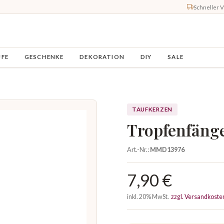
Schneller 
UFE
GESCHENKE
DEKORATION
DIY
SALE
TAUFKERZEN
Tropfenfänge
Art.-Nr.:
MMD13976
7,90 €
inkl. 20% MwSt.
zzgl. Versandkoste