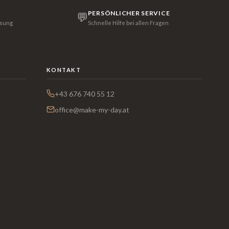
PERSÖNLICHER SERVICE
💬
isung
Schnelle Hilfe bei allen Fragen
KONTAKT
+43 676 740 55 12
office@make-my-day.at