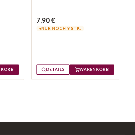
7,90 €
NUR NOCH 9 STK.
NKORB
DETAILS
WARENKORB