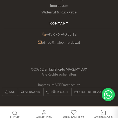
Impressum
Widerruf & Rückgabe
KONTAKT
+43 676 740 55 12
office@make-my-day.at
© 2026
Der Taufshop by MAKE MY DAY
.
Alle Rechte vorbehalten.
Impressum
AGB
Datenschutz
SSL
VERSAND
RÜCKGABE
SICHERE BEZAHLUNG
SUCHE
ANMELDEN
WUNSCHLISTE
WARENKORB