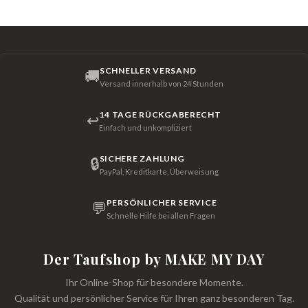
SCHNELLER VERSAND
🚚
Versand innerhalb von 24 Stunden
14 TAGE RÜCKGABERECHT
↩
Einfach und unkompliziert
SICHERE ZAHLUNG
🔒
PayPal, Kreditkarte, Überweisung
PERSÖNLICHER SERVICE
💬
Schnelle Hilfe bei allen Fragen
Der Taufshop by MAKE MY DAY
Ihr Online-Shop für besondere Momente.
Qualität und persönlicher Service für Ihren ganz besonderen Tag.