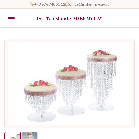
+43 676 740 55 12
office@make-my-day.at
Der Taufshop by MAKE MY DAY