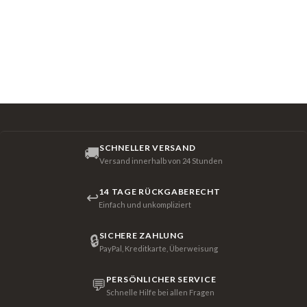
SCHNELLER VERSAND
🚚
Versand innerhalb von 24 Stunden
14 TAGE RÜCKGABERECHT
↩
Einfach und unkompliziert
SICHERE ZAHLUNG
🔒
PayPal, Kreditkarte, Überweisung
PERSÖNLICHER SERVICE
💬
Schnelle Hilfe bei allen Fragen