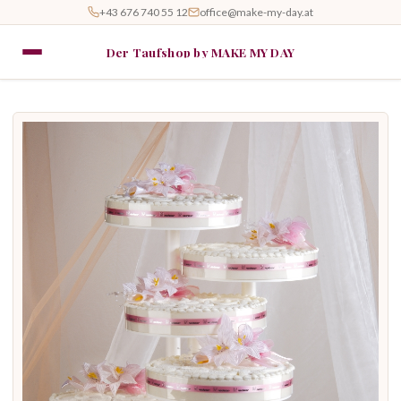
+43 676 740 55 12
office@make-my-day.at
Der Taufshop by MAKE MY DAY