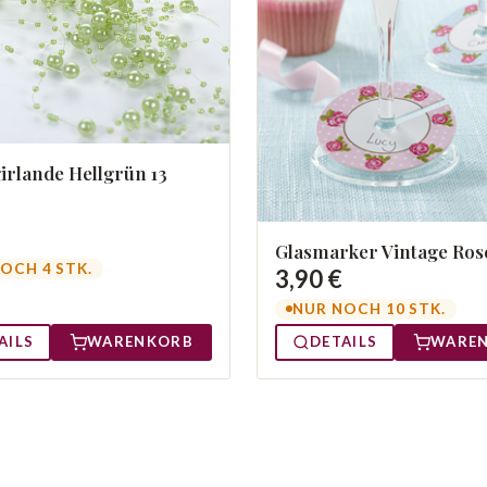
irlande Hellgrün 13
Glasmarker Vintage Ros
OCH 4 STK.
3,90 €
NUR NOCH 10 STK.
AILS
WARENKORB
DETAILS
WARE