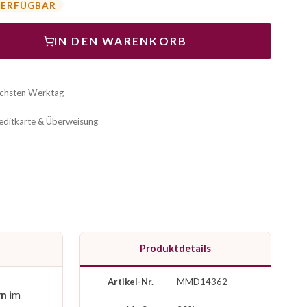
VERFÜGBAR
IN DEN WARENKORB
ächsten Werktag
reditkarte & Überweisung
Produktdetails
Artikel-Nr.
MMD14362
rn
im