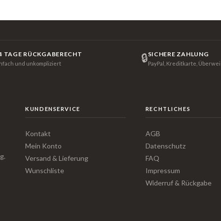
4 TAGE RÜCKGABERECHT
SICHERE ZAHLUNG
🔒
infach und unkompliziert
PayPal, Kreditkarte, Überwe
KUNDENSERVICE
RECHTLICHES
Kontakt
AGB
Mein Konto
Datenschutz
g.
Versand & Lieferung
FAQ
Wunschliste
Impressum
Widerruf & Rückgabe