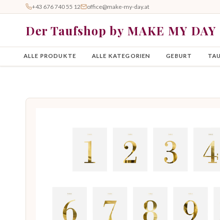
+43 676 740 55 12
office@make-my-day.at
Der Taufshop by MAKE MY DAY
ALLE PRODUKTE
ALLE KATEGORIEN
GEBURT
TA