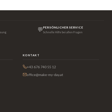
PERSÖNLICHER SERVICE
💬
isung
Schnelle Hilfe bei allen Fragen
KONTAKT
+43 676 740 55 12
office@make-my-day.at