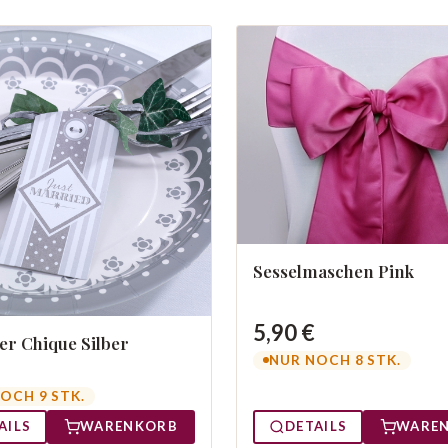
Sesselmaschen Pink
5,90 €
r Chique Silber
NUR NOCH 8 STK.
OCH 9 STK.
AILS
WARENKORB
DETAILS
WARE