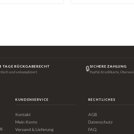
4 TAGE RÜCKGABERECHT
SICHERE ZAHLUNG
🔒
infach und unkompliziert
PayPal, Kreditkarte, Überwe
KUNDENSERVICE
RECHTLICHES
Kontakt
AGB
Mein Konto
Datenschutz
g.
Versand & Lieferung
FAQ