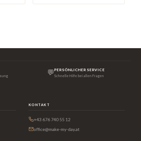
PERSÖNLICHER SERVICE
💬
isung
Schnelle Hilfe bei allen Fragen
KONTAKT
+43 676 740 55 12
office@make-my-day.at