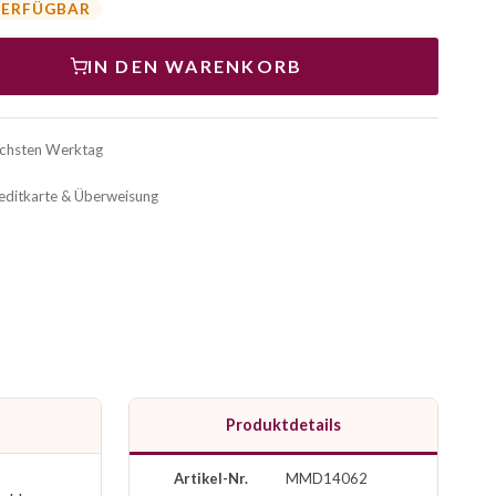
VERFÜGBAR
IN DEN WARENKORB
ächsten Werktag
reditkarte & Überweisung
Produktdetails
Artikel-Nr.
MMD14062