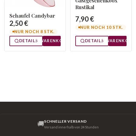
Gastgeschenkbox
Rustikal
Schaufel Candybar
7,90 €
2,50 €
NUR NOCH 10 STK.
NUR NOCH 8 STK.
DETAILS
WARENKORB
DETAILS
WARENKORB
SCHNELLER VERSAND
🚚
Versand innerhalb von 24 Stunden