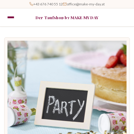
+43 676 740 55 12
office@make-my-day.at
Der Taufshop by MAKE MY DAY