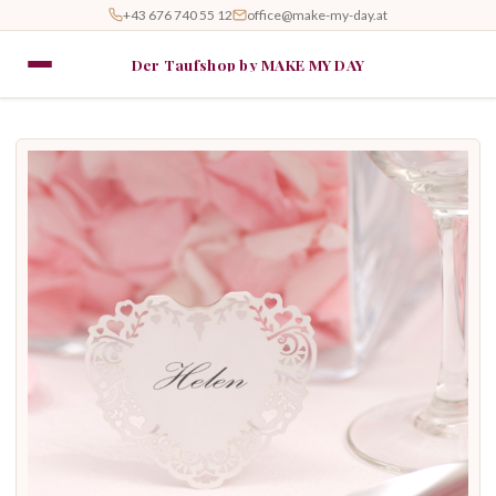
+43 676 740 55 12
office@make-my-day.at
Der Taufshop by MAKE MY DAY