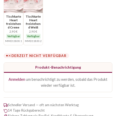
Tischkarte
Tischkarte
Heart
Heart
freistehen
freistehen
d Creme
d Weiß
2,90 €
2,90 €
Verfügbar
Verfügbar
MMD11830.1
MMD11830.2
DERZEIT NICHT VERFÜGBAR
Produkt-Benachrichtigung
Anmelden
um benachrichtigt zu werden, sobald das Produkt
wieder verfügbar ist.
Schneller Versand — oft am nächsten Werktag
14 Tage Rückgaberecht
Sichere Zahlung via PayPal, Kreditkarte & Überweisung