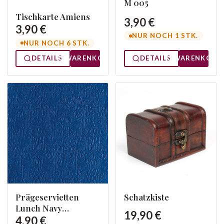
M 005
Tischkarte Amiens
3,90 €
3,90 €
NUR NOCH 1 STK.
NUR NOCH 6 STK.
DETAILS
WARENKORB
DETAILS
WARENKORB
Prägeservietten
Schatzkiste
Lunch Navy
19,90 €
13305500
4,90 €