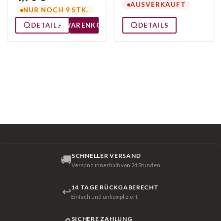
AUSVERKAUFT
NUR NOCH 9 STK.
DETAILS
WARENKORB
DETAILS
SCHNELLER VERSAND
🚚
Versand innerhalb von 24 Stunden
14 TAGE RÜCKGABERECHT
↩
Einfach und unkompliziert
SICHERE ZAHLUNG