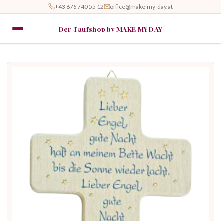
+43 676 740 55 12
office@make-my-day.at
Der Taufshop by MAKE MY DAY