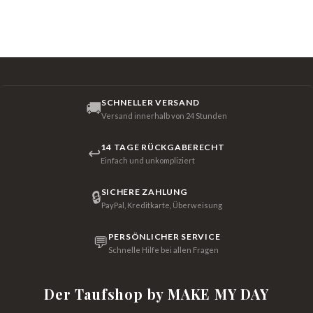
SCHNELLER VERSAND
🚚
Versand innerhalb von 24 Stunden
14 TAGE RÜCKGABERECHT
↩
Einfach und unkompliziert
SICHERE ZAHLUNG
🔒
PayPal, Kreditkarte, Überweisung
PERSÖNLICHER SERVICE
💬
Schnelle Hilfe bei allen Fragen
Der Taufshop by MAKE MY DAY