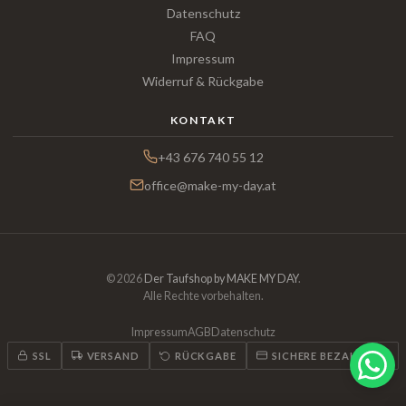
Datenschutz
FAQ
Impressum
Widerruf & Rückgabe
KONTAKT
+43 676 740 55 12
office@make-my-day.at
© 2026
Der Taufshop by MAKE MY DAY
.
Alle Rechte vorbehalten.
Impressum
AGB
Datenschutz
SSL
VERSAND
RÜCKGABE
SICHERE BEZAHLUNG