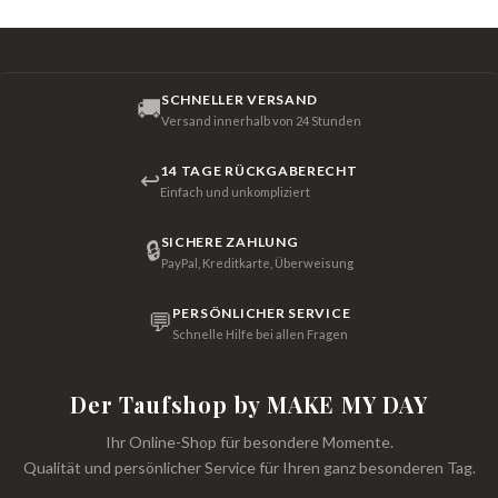
SCHNELLER VERSAND
🚚
Versand innerhalb von 24 Stunden
14 TAGE RÜCKGABERECHT
↩
Einfach und unkompliziert
SICHERE ZAHLUNG
🔒
PayPal, Kreditkarte, Überweisung
PERSÖNLICHER SERVICE
💬
Schnelle Hilfe bei allen Fragen
Der Taufshop by MAKE MY DAY
Ihr Online-Shop für besondere Momente.
Qualität und persönlicher Service für Ihren ganz besonderen Tag.