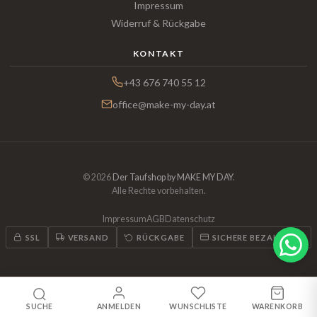
Impressum
Widerruf & Rückgabe
KONTAKT
+43 676 740 55 12
office@make-my-day.at
© 2026
Der Taufshop by MAKE MY DAY
.
Alle Rechte vorbehalten.
Impressum
AGB
Datenschutz
SSL
VERSAND
RÜCKGABE
SICHERE BEZAHLUNG
SUCHE
ANMELDEN
WUNSCHLISTE
WARENKORB