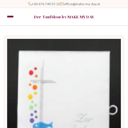
+43 676 740 55 12
office@make-my-day.at
Der Taufshop by MAKE MY DAY