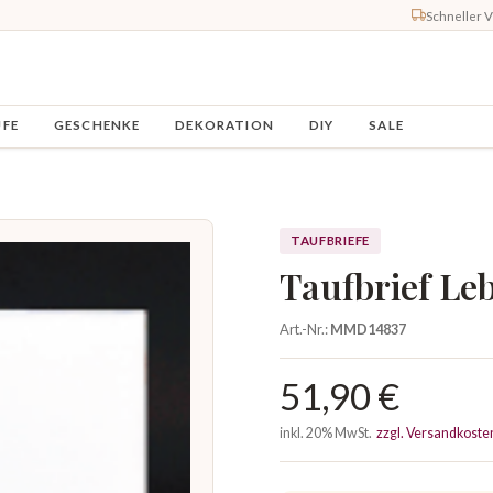
Schneller 
UFE
GESCHENKE
DEKORATION
DIY
SALE
TAUFBRIEFE
Taufbrief L
Art.-Nr.:
MMD14837
51,90 €
inkl. 20% MwSt.
zzgl. Versandkoste