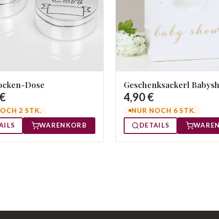
ocken-Dose
Geschenksackerl Babys
 €
4,90 €
OCH 2 STK.
NUR NOCH 6 STK.
AILS
WARENKORB
DETAILS
WARE