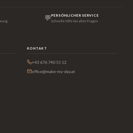
PERSÖNLICHER SERVICE
💬
isung
Schnelle Hilfe bei allen Fragen
KONTAKT
+43 676 740 55 12
office@make-my-day.at