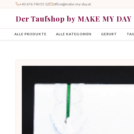
+43 676 740 55 12
office@make-my-day.at
Der Taufshop by MAKE MY DAY
ALLE PRODUKTE
ALLE KATEGORIEN
GEBURT
TA