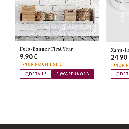
Foto-Banner First Year
Zahn-L
9,90 €
24,90
NUR NOCH 1 STK.
NUR N
DETAILS
WARENKORB
DET