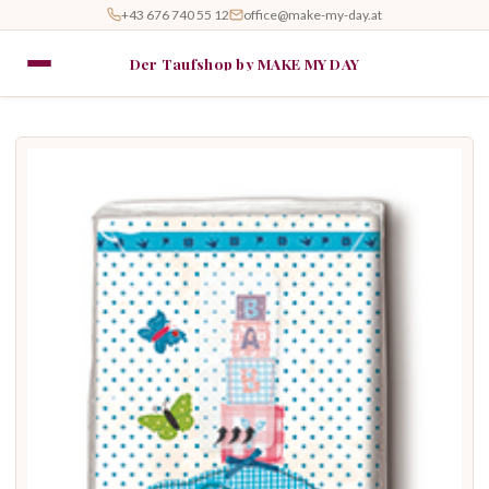
+43 676 740 55 12
office@make-my-day.at
Der Taufshop by MAKE MY DAY