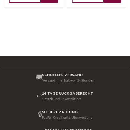
SCHNELLER VERSAND
🚚
Versand innerhalb von 24 Stunden
14 TAGE RÜCKGABERECHT
↩
Einfach und unkompliziert
SICHERE ZAHLUNG
🔒
PayPal, Kreditkarte, Überweisung