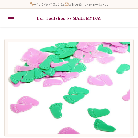
+43 676 740 55 12
office@make-my-day.at
Der Taufshop by MAKE MY DAY