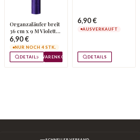
6,90 €
Organzaläufer breit
AUSVERKAUFT
36 cm x 9 M Violett
014
6,90 €
NUR NOCH 4 STK.
DETAILS
WARENKORB
DETAILS
SCHNELLER VERSAND