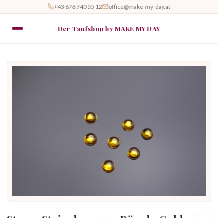
+43 676 740 55 12
office@make-my-day.at
Der Taufshop by MAKE MY DAY