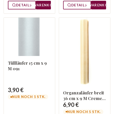
DETAILS
WARENKORB
DETAILS
WARENKORB
Tüllläufer 15 cm x 9
M 091
3,90 €
Organzaläufer breit
NUR NOCH 1 STK.
36 cm x 9 M Creme
079
6,90 €
NUR NOCH 5 STK.