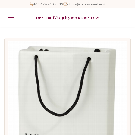
+43 676 740 55 12
office@make-my-day.at
Der Taufshop by MAKE MY DAY