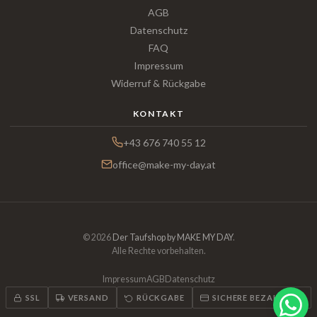
AGB
Datenschutz
FAQ
Impressum
Widerruf & Rückgabe
KONTAKT
+43 676 740 55 12
office@make-my-day.at
© 2026
Der Taufshop by MAKE MY DAY
.
Alle Rechte vorbehalten.
Impressum
AGB
Datenschutz
SSL
VERSAND
RÜCKGABE
SICHERE BEZAHLUNG