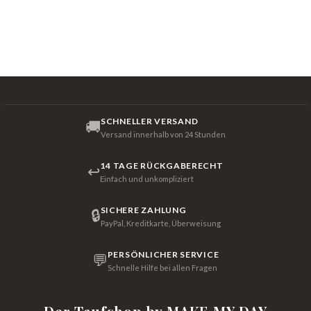
SCHNELLER VERSAND
🚚
Versand innerhalb von 24 Stunden
14 TAGE RÜCKGABERECHT
↩
Einfach und unkompliziert
SICHERE ZAHLUNG
🔒
PayPal, Kreditkarte, Überweisung
PERSÖNLICHER SERVICE
💬
Schnelle Hilfe bei allen Fragen