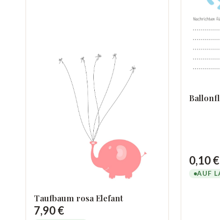
Ballonf
0,10 €
AUF L
Taufbaum rosa Elefant
7,90 €