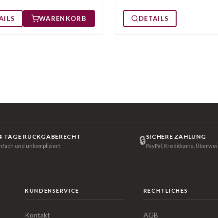
DETAILS
AILS
WARENKORB
4 TAGE RÜCKGABERECHT
SICHERE ZAHLUNG
🔒
infach und unkompliziert
PayPal, Kreditkarte, Überwe
KUNDENSERVICE
RECHTLICHES
Kontakt
AGB