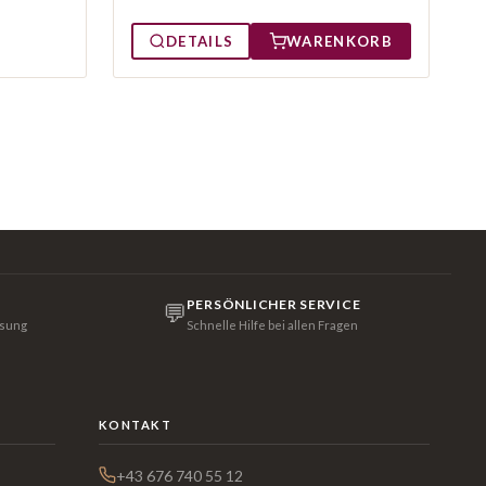
DETAILS
WARENKORB
PERSÖNLICHER SERVICE
💬
isung
Schnelle Hilfe bei allen Fragen
KONTAKT
+43 676 740 55 12