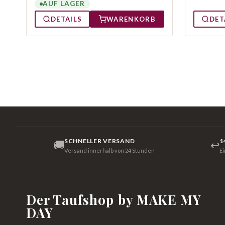
AUF LAGER
DETAILS
WARENKORB
DET
SCHNELLER VERSAND
1
🚚
↩
Versand innerhalb von 24 Stunden
E
Der Taufshop by MAKE MY
DAY