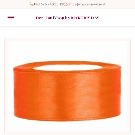
+43 676 740 55 12
office@make-my-day.at
Der Taufshop by MAKE MY DAY