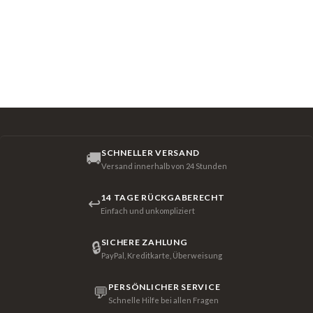
SCHNELLER VERSAND
🚚
Versand innerhalb von 24 Stunden
14 TAGE RÜCKGABERECHT
↩
Einfach und unkompliziert
SICHERE ZAHLUNG
🔒
PayPal, Kreditkarte, Überweisung
PERSÖNLICHER SERVICE
💬
Schnelle Hilfe bei allen Fragen