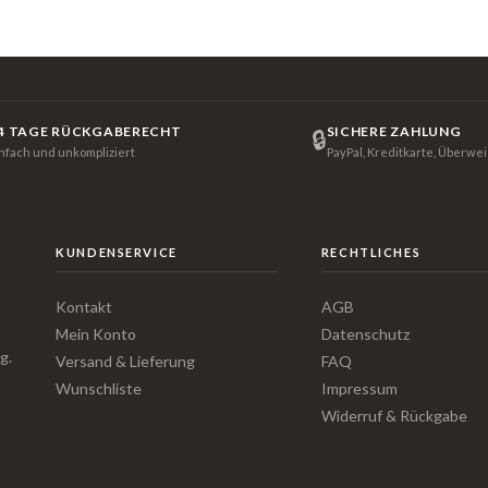
4 TAGE RÜCKGABERECHT
SICHERE ZAHLUNG
🔒
infach und unkompliziert
PayPal, Kreditkarte, Überwe
KUNDENSERVICE
RECHTLICHES
Kontakt
AGB
Mein Konto
Datenschutz
g.
Versand & Lieferung
FAQ
Wunschliste
Impressum
Widerruf & Rückgabe