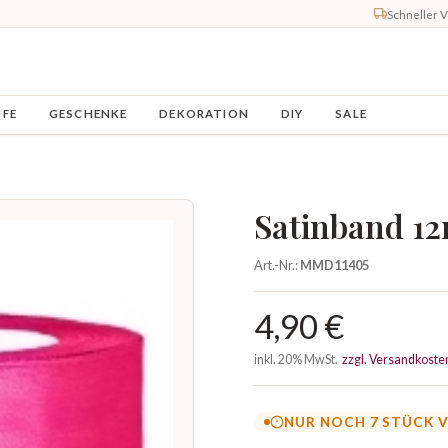
Schneller 
UFE
GESCHENKE
DEKORATION
DIY
SALE
Satinband 1
Art.-Nr.:
MMD11405
4,90 €
inkl. 20% MwSt.
zzgl. Versandkoste
NUR NOCH 7 STÜCK 