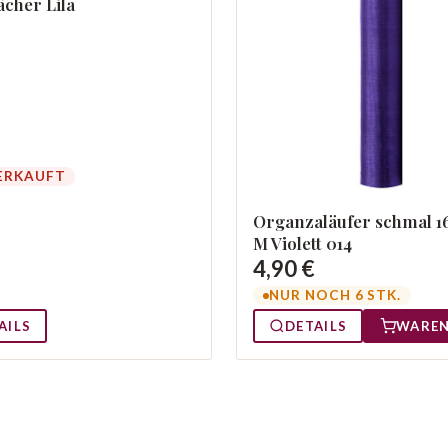
ächer Lila
ERKAUFT
Organzaläufer schmal 1
M Violett 014
4,90 €
NUR NOCH 6 STK.
AILS
DETAILS
WARE