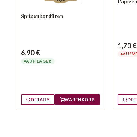
Papierf
Spitzenbordüren
1,70 €
6,90 €
AUSV
AUF LAGER
DETAILS
WARENKORB
DET