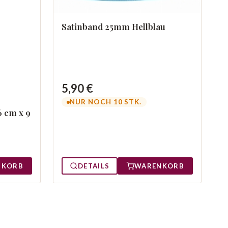
Satinband 25mm Hellblau
5,90 €
NUR NOCH 10 STK.
6 cm x 9
NKORB
DETAILS
WARENKORB