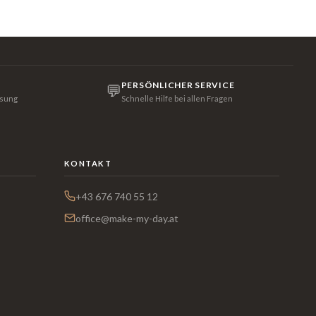
PERSÖNLICHER SERVICE
💬
isung
Schnelle Hilfe bei allen Fragen
KONTAKT
+43 676 740 55 12
office@make-my-day.at