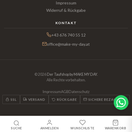
Impressum
Widerruf & Rückgabe
KONTAKT
+43 676 740 55 12
office@make-my-day.at
© 2026
Der Taufshop by MAKE MY DAY
.
Alle Rechte vorbehalten.
Impressum
AGB
Datenschutz
SSL
VERSAND
RÜCKGABE
SICHERE BEZAHLUNG
SUCHE
ANMELDEN
WUNSCHLISTE
WARENKORB