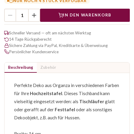
NUR NOCH 4 STÜCK VERFÜGBAR
IN DEN WARENKORB
Schneller Versand — oft am nächsten Werktag
14 Tage Rückgaberecht
Sichere Zahlung via PayPal, Kreditkarte & Überweisung
Persönlicher Kundenservice
Beschreibung
Zubehör
Perfekte Deko aus Organza in verschiedenen Farben
für Ihre
Hochzeitstafel
. Dieses Tischband kann
vielseitig eingesetzt werden: als
Tischläufer
glatt
oder gerafft auf der
Festtafel
oder als sonstiges
Dekoobjekt, z.B. auch für Hussen.
Breite: 16 cm