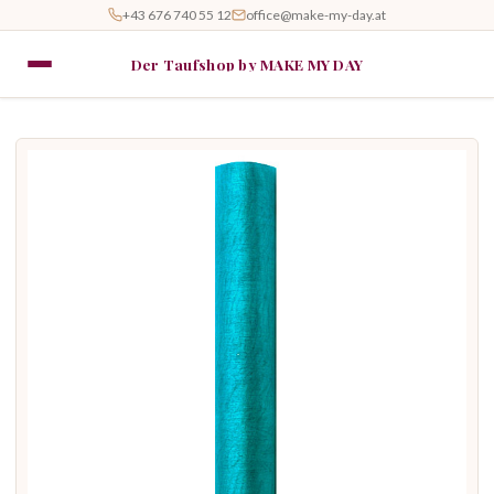
+43 676 740 55 12
office@make-my-day.at
Der Taufshop by MAKE MY DAY