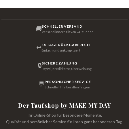
SCHNELLER VERSAND
🚚
Versand innerhalb von 24 Stunden
14 TAGE RÜCKGABERECHT
↩
Einfach und unkompliziert
SICHERE ZAHLUNG
🔒
PayPal, Kreditkarte, Überweisung
PERSÖNLICHER SERVICE
💬
Schnelle Hilfe bei allen Fragen
Der Taufshop by MAKE MY DAY
Ihr Online-Shop für besondere Momente.
Qualität und persönlicher Service für Ihren ganz besonderen Tag.