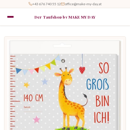
+43 676 740 55 12
office@make-my-day.at
Der Taufshop by MAKE MY DAY