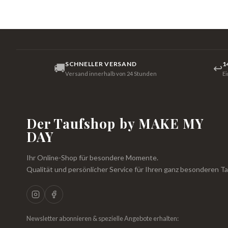
SCHNELLER VERSAND
1
🚚
↩
Versand innerhalb von 24 Stunden
E
Der Taufshop by MAKE MY
DAY
Ihr Online-Shop für besondere Momente.
Qualität und persönlicher Service für Ihren ganz besonderen Ta
Newsletter abonnieren & spezielle Angebote erhalten: