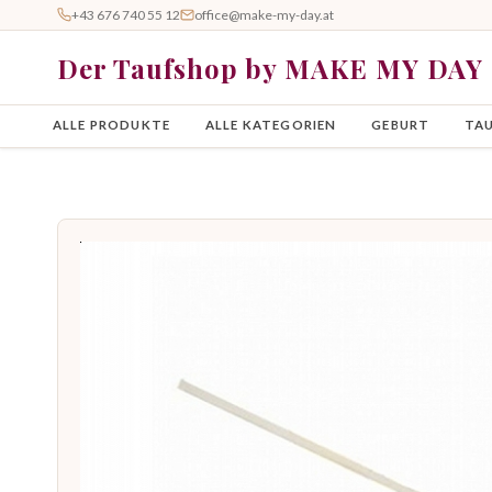
+43 676 740 55 12
office@make-my-day.at
Der Taufshop by MAKE MY DAY
ALLE PRODUKTE
ALLE KATEGORIEN
GEBURT
TA