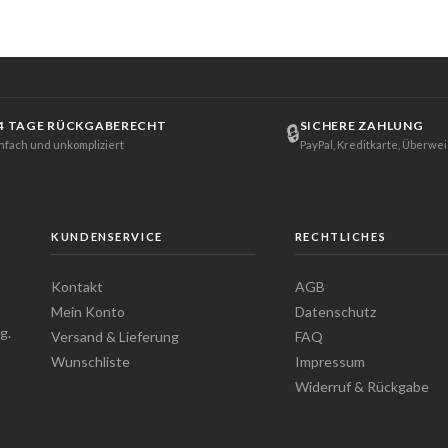
4 TAGE RÜCKGABERECHT
SICHERE ZAHLUNG
🔒
infach und unkompliziert
PayPal, Kreditkarte, Überwe
KUNDENSERVICE
RECHTLICHES
Kontakt
AGB
Mein Konto
Datenschutz
g.
Versand & Lieferung
FAQ
Wunschliste
Impressum
Widerruf & Rückgabe