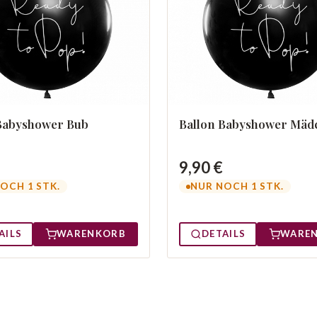
Babyshower Bub
Ballon Babyshower Mäd
9,90 €
OCH 1 STK.
NUR NOCH 1 STK.
AILS
WARENKORB
DETAILS
WARE