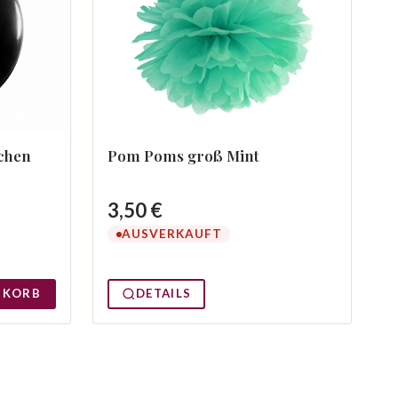
chen
Pom Poms groß Mint
3,50 €
AUSVERKAUFT
NKORB
DETAILS