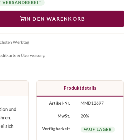
T VERSANDBEREIT
IN DEN WARENKORB
ächsten Werktag
reditkarte & Überweisung
Produktdetails
Artikel-Nr.
MMD12697
tion und
MwSt.
20%
ahren.
ei sich
Verfügbarkeit
AUF LAGER