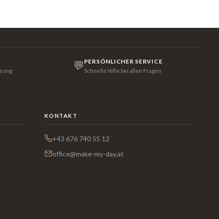
PERSÖNLICHER SERVICE
💬
isung
Schnelle Hilfe bei allen Fragen
KONTAKT
+43 676 740 55 12
office@make-my-day.at