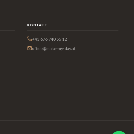
KONTAKT
+43 676 740 55 12
office@make-my-day.at