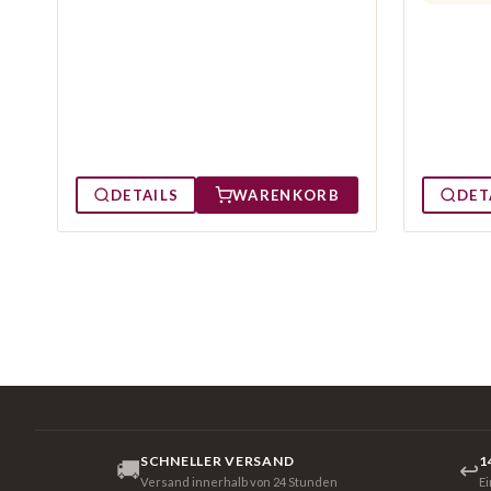
DETAILS
WARENKORB
DET
SCHNELLER VERSAND
1
🚚
↩
Versand innerhalb von 24 Stunden
E