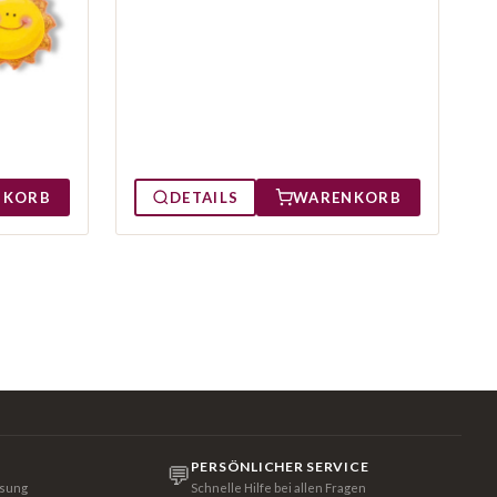
DETAILS
WARENKORB
NKORB
PERSÖNLICHER SERVICE
💬
isung
Schnelle Hilfe bei allen Fragen