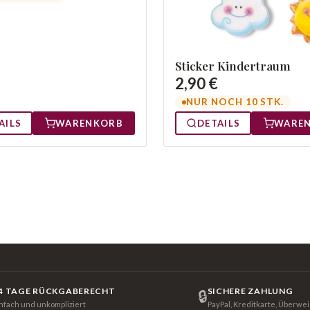
Sticker Kindertraum
2,90 €
NUR NOCH 10 STK.
AILS
WARENKORB
DETAILS
WARE
4 TAGE RÜCKGABERECHT
SICHERE ZAHLUNG
🔒
infach und unkompliziert
PayPal, Kreditkarte, Überwe