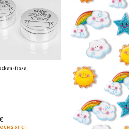
ocken-Dose
 €
OCH 2 STK.