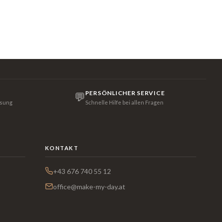
PERSÖNLICHER SERVICE
💬
isung
Schnelle Hilfe bei allen Fragen
KONTAKT
+43 676 740 55 12
office@make-my-day.at