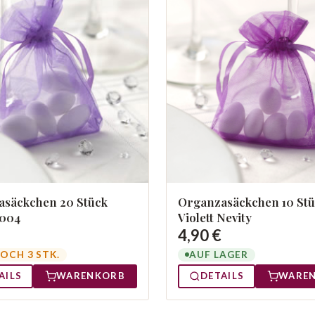
säckchen 20 Stück
Organzasäckchen 10 St
 004
Violett Nevity
4,90 €
OCH 3 STK.
AUF LAGER
AILS
WARENKORB
DETAILS
WARE