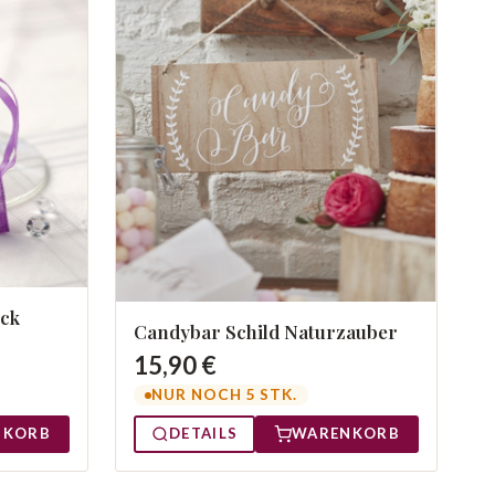
ück
Candybar Schild Naturzauber
15,90 €
NUR NOCH 5 STK.
NKORB
DETAILS
WARENKORB