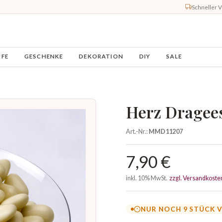
Schneller 
UFE
GESCHENKE
DEKORATION
DIY
SALE
Herz Dragee
Art.-Nr.:
MMD11207
7,90 €
inkl. 10% MwSt.
zzgl. Versandkoste
NUR NOCH 9 STÜCK 