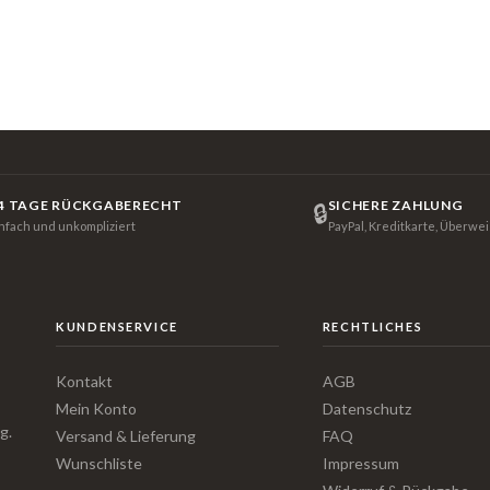
4 TAGE RÜCKGABERECHT
SICHERE ZAHLUNG
🔒
infach und unkompliziert
PayPal, Kreditkarte, Überwe
KUNDENSERVICE
RECHTLICHES
Kontakt
AGB
Mein Konto
Datenschutz
g.
Versand & Lieferung
FAQ
Wunschliste
Impressum