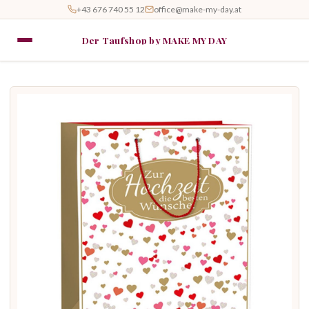
+43 676 740 55 12
office@make-my-day.at
Der Taufshop by MAKE MY DAY