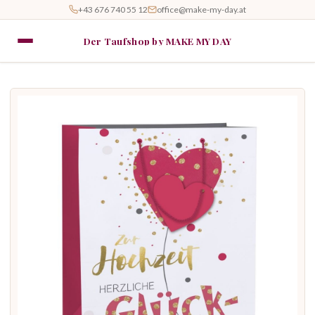
+43 676 740 55 12
office@make-my-day.at
Der Taufshop by MAKE MY DAY