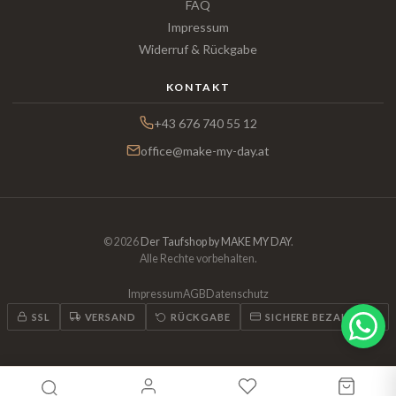
FAQ
Impressum
Widerruf & Rückgabe
KONTAKT
+43 676 740 55 12
office@make-my-day.at
© 2026
Der Taufshop by MAKE MY DAY
.
Alle Rechte vorbehalten.
Impressum
AGB
Datenschutz
SSL
VERSAND
RÜCKGABE
SICHERE BEZAHLUNG