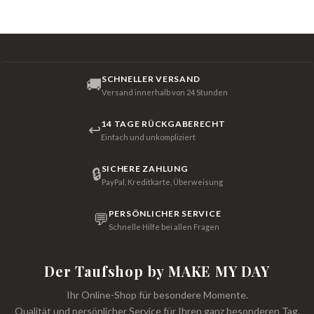
SCHNELLER VERSAND
🚚
Versand innerhalb von 24 Stunden
14 TAGE RÜCKGABERECHT
↩
Einfach und unkompliziert
SICHERE ZAHLUNG
🔒
PayPal, Kreditkarte, Überweisung
PERSÖNLICHER SERVICE
💬
Schnelle Hilfe bei allen Fragen
Der Taufshop by MAKE MY DAY
Ihr Online-Shop für besondere Momente.
Qualität und persönlicher Service für Ihren ganz besonderen Tag.