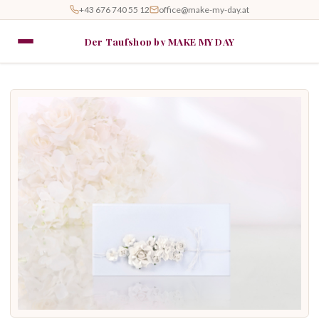
+43 676 740 55 12
office@make-my-day.at
Der Taufshop by MAKE MY DAY