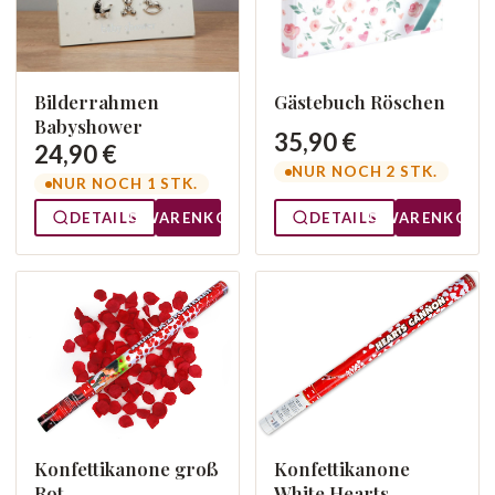
Bilderrahmen
Gästebuch Röschen
Babyshower
35,90 €
24,90 €
NUR NOCH 2 STK.
NUR NOCH 1 STK.
DETAILS
WARENKORB
DETAILS
WARENKORB
Konfettikanone groß
Konfettikanone
Rot
White Hearts