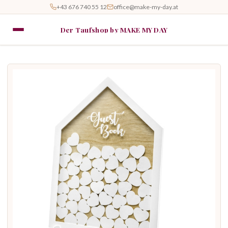
+43 676 740 55 12
office@make-my-day.at
Der Taufshop by MAKE MY DAY