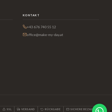
KONTAKT
+43 676 740 55 12
office@make-my-day.at
SSL
VERSAND
RÜCKGABE
SICHERE BEZAHLUNG