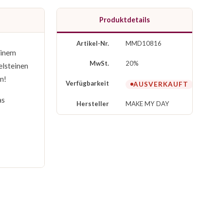
Produktdetails
Artikel-Nr.
MMD10816
einem
MwSt.
20%
elsteinen
n!
Verfügbarkeit
AUSVERKAUFT
as
Hersteller
MAKE MY DAY