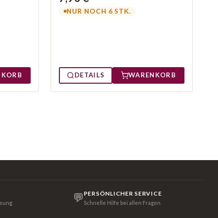
NUR NOCH 6 STK.
NKORB
DETAILS
WARENKORB
PERSÖNLICHER SERVICE
💬
isung
Schnelle Hilfe bei allen Fragen