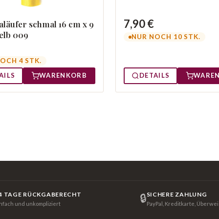
7,90 €
läufer schmal 16 cm x 9
elb 009
NUR NOCH 10 STK.
OCH 4 STK.
AILS
WARENKORB
DETAILS
WARE
4 TAGE RÜCKGABERECHT
SICHERE ZAHLUNG
🔒
infach und unkompliziert
PayPal, Kreditkarte, Überwe