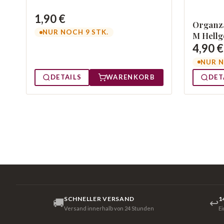
1,90 €
Organza
NUR NOCH 9 STK.
M Hellg
4,90 €
NUR N
DETAILS
WARENKORB
DET
SCHNELLER VERSAND
1
🚚
↩
Versand innerhalb von 24 Stunden
E