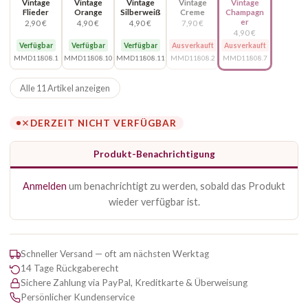
Vintage
Vintage
Vintage
Vintage
Vintage
Flieder
Orange
Silberweiß
Creme
Champagn
er
2,90 €
4,90 €
4,90 €
7,90 €
4,90 €
Verfügbar
Verfügbar
Verfügbar
Ausverkauft
Ausverkauft
MMD11808.1
MMD11808.10
MMD11808.11
MMD11808.2
MMD11808.7
Alle 11 Artikel anzeigen
DERZEIT NICHT VERFÜGBAR
Produkt-Benachrichtigung
Anmelden
um benachrichtigt zu werden, sobald das Produkt
wieder verfügbar ist.
Schneller Versand — oft am nächsten Werktag
14 Tage Rückgaberecht
Sichere Zahlung via PayPal, Kreditkarte & Überweisung
Persönlicher Kundenservice