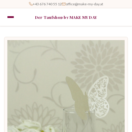
+43 676 740 55 12
office@make-my-day.at
Der Taufshop by MAKE MY DAY