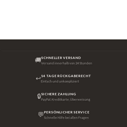
SCHNELLER VERSAND
🚚
Versand innerhalb von 24 Stunden
14 TAGE RÜCKGABERECHT
↩
Einfach und unkompliziert
SICHERE ZAHLUNG
🔒
PayPal, Kreditkarte, Überweisung
PERSÖNLICHER SERVICE
💬
Schnelle Hilfe bei allen Fragen