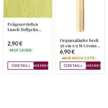
Prägeservietten
Lunch Hellgrün
13304931
Organzaläufer breit
2,90 €
36 cm x 9 M Creme
AUF LAGER
079
6,90 €
NUR NOCH 5 STK.
DETAILS
WARENKORB
DETAILS
WARENKORB