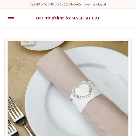
+43 676 740 55 12
office@make-my-day.at
Der Taufshop by MAKE MY DAY