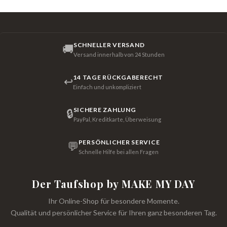
SCHNELLER VERSAND
🚚
Versand innerhalb von 24 Stunden
14 TAGE RÜCKGABERECHT
↩
Einfach und unkompliziert
SICHERE ZAHLUNG
🔒
PayPal, Kreditkarte, Überweisung
PERSÖNLICHER SERVICE
💬
Schnelle Hilfe bei allen Fragen
Der Taufshop by MAKE MY DAY
Ihr Online-Shop für besondere Momente.
Qualität und persönlicher Service für Ihren ganz besonderen Tag.