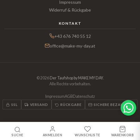
Impressum
Widerruf & Rückgabe
KONTAKT
+43 676 740 55 12
office@make-my-day.at
© 2026
Der Taufshop by MAKE MY DAY
.
Alle Rechte vorbehalten.
Impressum
AGB
Datenschutz
SSL
VERSAND
RÜCKGABE
SICHERE BEZAHLUNG
SUCHE
ANMELDEN
WUNSCHLISTE
WARENKORB