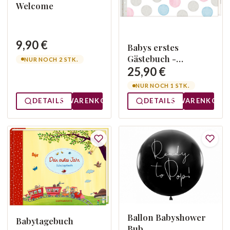
Welcome
9,90 €
Babys erstes
Gästebuch -
NUR NOCH 2 STK.
Wünsche für Dich
25,90 €
NUR NOCH 1 STK.
DETAILS
WARENKORB
DETAILS
WARENKORB
Ballon Babyshower
Babytagebuch
Bub