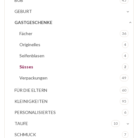
BUB
45
GEBURT
GASTGESCHENKE
Fächer
36
Originelles
4
Seifenblasen
4
Süsses
2
Verpackungen
49
FÜR DIE ELTERN
60
KLEINIGKEITEN
95
PERSONALISIERTES
6
TAUFE
10
SCHMUCK
7