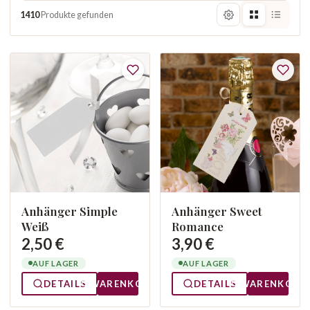
1410
Produkte gefunden
Anhänger Simple
Anhänger Sweet
Weiß
Romance
2,50 €
3,90 €
AUF LAGER
AUF LAGER
DETAILS
WARENKORB
DETAILS
WARENKORB