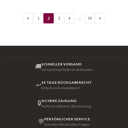
1
2
3
4
…
59
SCHNELLER VERSAND
🚚
Versand innerhalb von 24 Stunden
14 TAGE RÜCKGABERECHT
↩
Einfach und unkompliziert
SICHERE ZAHLUNG
🔒
PayPal, Kreditkarte, Überweisung
PERSÖNLICHER SERVICE
💬
Schnelle Hilfe bei allen Fragen