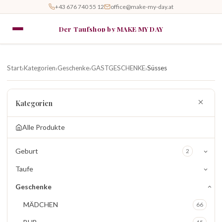
+43 676 740 55 12
office@make-my-day.at
Der Taufshop by MAKE MY DAY
Start
Kategorien
Geschenke
GASTGESCHENKE
Süsses
›
›
›
›
Kategorien
Alle Produkte
Geburt
2
Taufe
Geschenke
MÄDCHEN
66